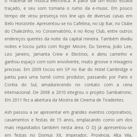
o material de música eletrônica. A partir daí um estilo estava
traçado, e seu som tomaria o rumo da e-music. Em pouco
tempo ele virou presença nos line ups de diversas casas em
Belo Horizonte. Apresentou-se no Cafetina, no Up Bar, no Clube
do Chalezinho, no Conservatório, e no Roxy Club, entre outros
endereços quentes da noite da capital mineira. Também dividiu
noites e tocou junto com Roger Moore, Du Serena, João Lee,
Leo Janeiro, Jamanta Crew e Electrixx, e abriu caminho e
ganhou espaço com som envolvente, muito groove e mixagens
precisas. Em 2009 tocou em SP no Bar do Hotel Cambridge e
partiu para uma turnê como produtor, passando por Paris e
Coréia do Sul, amadurecendo no contato com a cena
internacional. De 2008 a 2010 integrou o projeto Sambatronic.
Em 2011 fez a abertura da Mostra de Cinema de Tiradentes.
Ash passou a se apresentar em grandes eventos corporativos,
casamentos e festas de 15 anos, emplacando como um dos
mais requisitados também nesta área. O DJ já apresentou-se
em festas no Domus XX, Imperador, Província, Alta Vila,