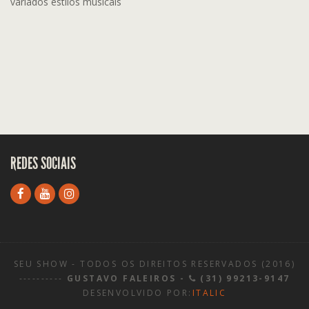
variados estilos musicais
REDES SOCIAIS
SEU SHOW - TODOS OS DIREITOS RESERVADOS (2016)
----------
GUSTAVO FALEIROS -
(31) 99213-9147
DESENVOLVIDO POR:
ITALIC